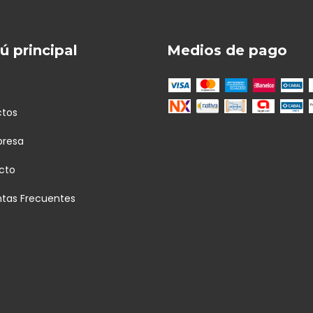
 principal
Medios de pago
ctos
presa
cto
ntas Frecuentes